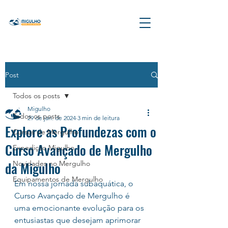
Post
Todos os posts
Migulho
Todos os posts
29 de jan. de 2024
3 min de leitura
Explore as Profundezas com o
Cursos de Mergulho
Curso Avançado de Mergulho
Expedição Migulho
da Migulho
Novidades no Mergulho
Equipamentos de Mergulho
Em nossa jornada subaquática, o 
Curso Avançado de Mergulho é 
uma emocionante evolução para os 
entusiastas que desejam aprimorar 