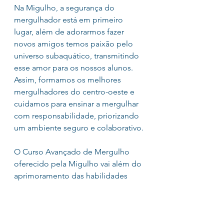
Na Migulho, a segurança do 
mergulhador está em primeiro 
lugar, além de adorarmos fazer 
novos amigos temos paixão pelo 
universo subaquático, transmitindo 
esse amor para os nossos alunos. 
Assim, formamos os melhores 
mergulhadores do centro-oeste e 
cuidamos para ensinar a mergulhar 
com responsabilidade, priorizando 
um ambiente seguro e colaborativo.
O Curso Avançado de Mergulho 
oferecido pela Migulho vai além do 
aprimoramento das habilidades 
básicas, é uma imersão total na arte 
e na ciência do mergulho. 
Ao seguir essas diretrizes, os 
mergulhadores avançados 