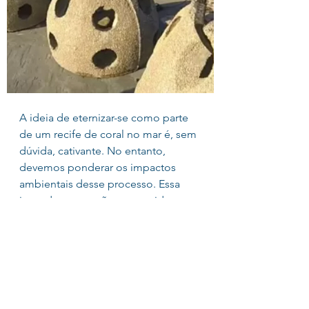
A ideia de eternizar-se como parte 
de um recife de coral no mar é, sem 
dúvida, cativante. No entanto, 
devemos ponderar os impactos 
ambientais desse processo. Essa 
inovadora conexão com a vida 
subaquática é um convite para 
refletir sobre nossas escolhas e 
como podemos proteger os 
oceanos para as gerações futuras. 
E você, qual é a sua opinião sobre 