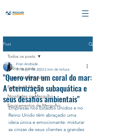
Post
Todos os posts
Fran Andrade
Todos os posts
31 de jul. de 2023
2 min de leitura
"Quero virar um coral do mar:
Cursos de Mergulho
A eternização subaquática e
Expedição Migulho
seus desafios ambientais"
Novidades no Mergulho
Equipamentos de Mergulho
Empresas nos Estados Unidos e no 
Reino Unido têm abraçado uma 
ideia única e emocionante: misturar 
as cinzas de seus clientes a grandes 