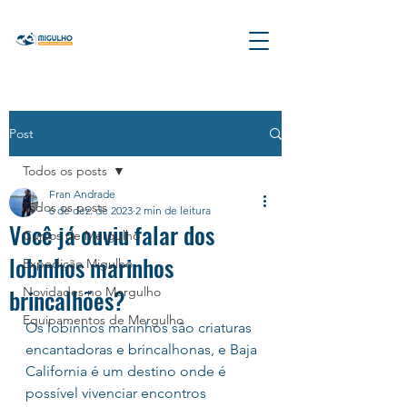
Post
Todos os posts
Fran Andrade
Todos os posts
6 de dez. de 2023
2 min de leitura
Você já ouviu falar dos
Cursos de Mergulho
lobinhos marinhos
Expedição Migulho
brincalhões?
Novidades no Mergulho
Equipamentos de Mergulho
Os lobinhos marinhos são criaturas 
encantadoras e brincalhonas, e Baja 
California é um destino onde é 
possível vivenciar encontros 