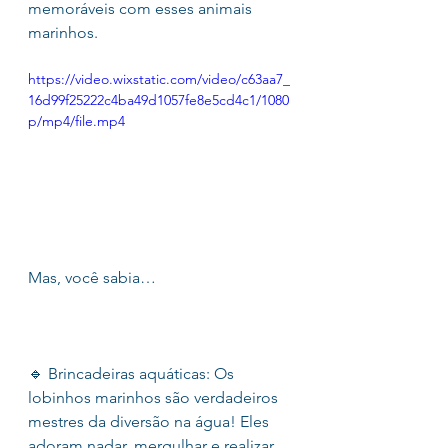
memoráveis com esses animais 
marinhos.
https://video.wixstatic.com/video/c63aa7_
16d99f25222c4ba49d1057fe8e5cd4c1/1080
p/mp4/file.mp4
Mas, você sabia…
🔹 Brincadeiras aquáticas: Os 
lobinhos marinhos são verdadeiros 
mestres da diversão na água! Eles 
adoram nadar, mergulhar e realizar 